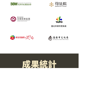
​成果統計
100+​
​遊戲開發款數