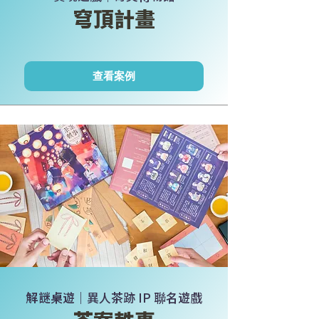
穹頂計畫
查看案例
解謎桌遊｜異人茶跡 IP 聯名遊戲