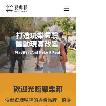
打造玩樂體驗​
​觸動現實改變
Play Real And Make It Real
​歡迎光臨聚樂邦
傳遞遊戲精神的專業品牌•值得